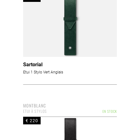
Sartorial
Etui 1 Stylo Vert Anglais
MONTBLANC
ETUI À STYLOS
EN STOCK
€ 220