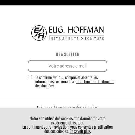
NEWSLETTER
Je confirme avoir lu, compris et accepté les
informations concernant la
protection et le traitement
des données.
Politique de protection des données
Politique de cookies
Notre site utilise des cookies afin d'améliorer votre
expérience utilisateur.
Conditions générales de vente
En continuant votre navigation, vous consentez à l'utilisation
des ces cookies.
En savoir plus
.