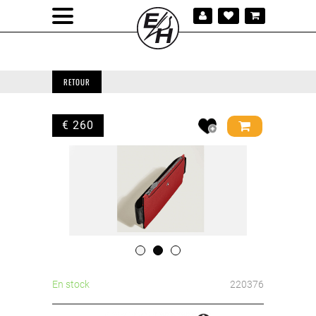
RETOUR
€ 260
En stock
220376