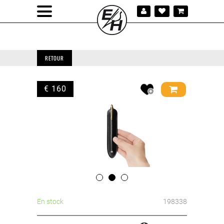
RETOUR
€ 160
En stock
198338