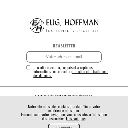
NEWSLETTER
Je confirme avoir lu, compris et accepté les
informations concernant la
protection et le traitement
des données.
Politique de protection des données
Politique de cookies
Notre site utilise des cookies afin d'améliorer votre
expérience utilisateur.
Conditions générales de vente
En continuant votre navigation, vous consentez à l'utilisation
des ces cookies.
En savoir plus
.