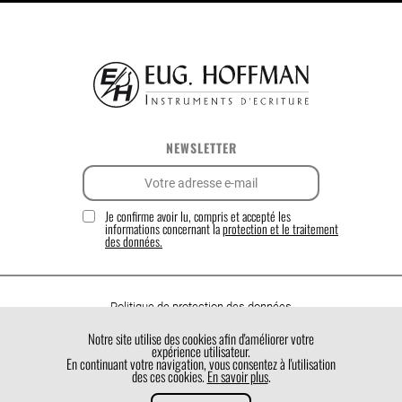
NEWSLETTER
Je confirme avoir lu, compris et accepté les
informations concernant la
protection et le traitement
des données.
Politique de protection des données
Politique de cookies
Notre site utilise des cookies afin d'améliorer votre
expérience utilisateur.
Conditions générales de vente
En continuant votre navigation, vous consentez à l'utilisation
des ces cookies.
En savoir plus
.