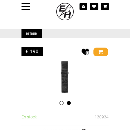
RETOUR
€ 190
En stock
130934