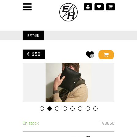
RETOUR
€ 650
En stock
198860