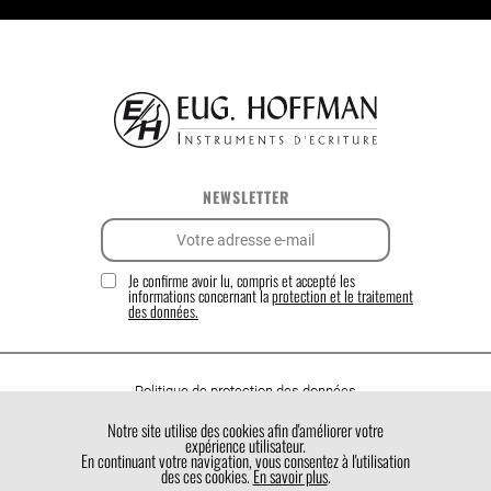
NEWSLETTER
Je confirme avoir lu, compris et accepté les
informations concernant la
protection et le traitement
des données.
Politique de protection des données
Politique de cookies
Notre site utilise des cookies afin d'améliorer votre
expérience utilisateur.
Conditions générales de vente
En continuant votre navigation, vous consentez à l'utilisation
des ces cookies.
En savoir plus
.