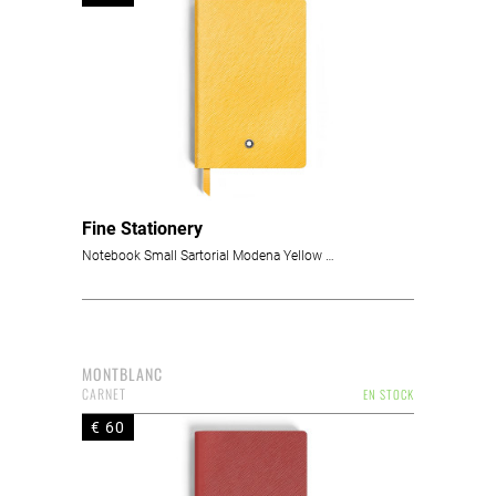
Fine Stationery
Notebook Small Sartorial Modena Yellow Lined
MONTBLANC
CARNET
EN STOCK
€ 60