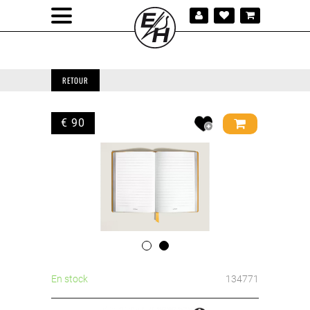
RETOUR
€ 90
En stock
134771