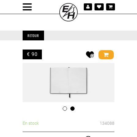
RETOUR
€ 90
En stock
134088