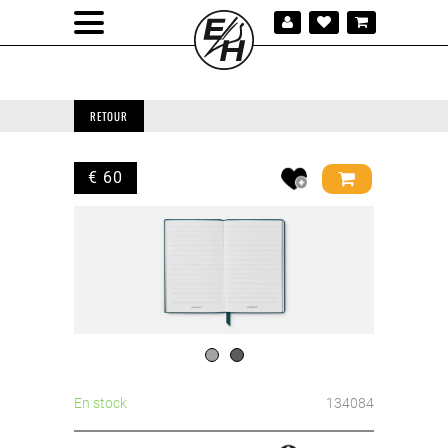
RETOUR
€ 60
En stock
134084