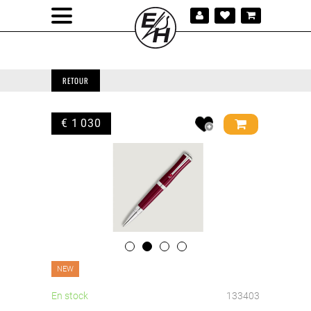
RETOUR
€ 1 030
NEW
En stock
133403